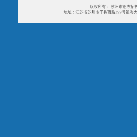
版权所有： 苏州市创杰招
地址：江苏省苏州市干将西路399号银海大厦303室 电