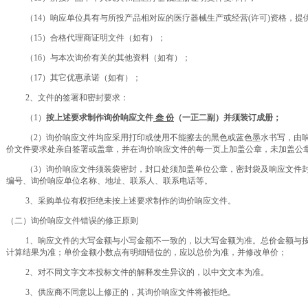
（14）响应单位具有与所投产品相对应的医疗器械生产或
经营
(许可)资格
，提
（
15）合格代理商证明文件
（如有）；
（16）与本次询价有关的其他资料（如有）；
（
1
7）其它优惠承诺（如有）；
2、文件的签署和密封要求：
（
1）
按上述要求制作询价响应文件
叁
份
（
一正二副
）
并须装订成册；
（
2）询价响应文件均应采用打印或使用不能擦去的黑色或蓝色墨水书写，由
价文件要求处亲自签署或盖章，并在询价响应文件的每一页上加盖公章，未加盖公
（
3）询价响应文件须装袋密封，封口处须加盖单位公章，密封袋及响应文件
编号、询价响应单位名称、地址、联系人、联系电话等。
3、采购单位有权拒绝未按上述要求制作的询价响应文件。
（二）询价响应文件错误的修正原则
1、响应文件的大写金额与小写金额不一致的，以大写金额为准。总价金额与
计算结果为准；单价金额小数点有明细错位的，应以总价为准，并修改单价；
2、对不同文字文本投标文件的解释发生异议的，以中文文本为准。
3、供应商不同意以上修正的，其询价响应文件将被拒绝。