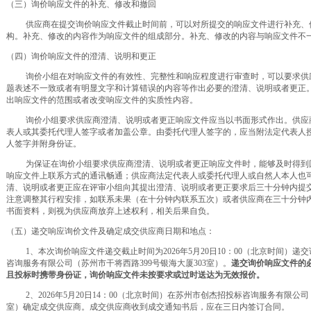
（三）询价响应文件的补充、修改和撤回
供应商在提交询价响应文件截止时间前，可以对所提交的响应文件进行补充、
构。补充、修改的内容作为响应文件的组成部分。补充、修改的内容与响应文件不
（四）询价响应文件的澄清、说明和更正
询价小组在对响应文件的有效性、完整性和响应程度进行审查时，可以要求供
题表述不一致或者有明显文字和计算错误的内容等作出必要的澄清、说明或者更正
出响应文件的范围或者改变响应文件的实质性内容。
询价小组要求供应商澄清、说明或者更正响应文件应当以书面形式作出。供应
表人或其委托代理人签字或者加盖公章。由委托代理人签字的，应当附法定代表人
人签字并附身份证。
为保证在询价小组要求供应商澄清、说明或者更正响应文件时，能够及时得到
响应文件上联系方式的通讯畅通；供应商法定代表人或委托代理人或自然人本人也
清、说明或者更正应在评审小组向其提出澄清、说明或者更正要求后三十分钟内提
注意调整其行程安排，如联系未果（在十分钟内联系五次）或者供应商在三十分钟
书面资料，则视为供应商放弃上述权利，相关后果自负。
（五）递交响应询价文件及确定成交供应商日期和地点：
1、本次询价响应文件递交截止时间为2026年5月20日10：00（北京时间）递
咨询服务有限公司（苏州市干将西路
399号银海大厦303室）。
递交询价响应文件的
且投标时携带身份证，询价响应文件未按要求或过时送达为无效报价。
2、2026年5月20日14：00（北京时间）在
苏州市创杰招投标咨询服务有限公司
室）确定成交供应商。成交供应商收到成交通知书后，应在三日内签订合同。