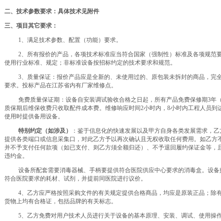
二、
技术
参数要求：具体技术见附件
三、
项目
其它要求
：
1、满足技术参数、配置（功能）要求。
2、所有报价的产品，各项技术标准应当符合国家（强制性）标准及各项规范
使用行业标准、规定；非标准设备按招标约定的技术要求和规范。
3、质量保证：报价产品应是全新的、未使用过的、原包装未拆封的商品，完
要求。投标产品在江苏省内有厂家维修点。
免费质量保证期：设备自安装调试验收合格之日起
，所有产品免费保修期
3年
质保期后维保收费只收取配件成本费。维修响应时间
2小时内，8小时内工程人员到
使用时提供备用设备。
特别约定
（如涉及）
：鉴于信息化的快速发展以及甲方自身各类发展需求，乙
提供各类端口或信息采集口，对此乙方予以再次确认且无权收取任何费用。如乙方
并不予支付任何款项（如已支付、则乙方须全额归还）、不予退回履约保证金等，
违约金
。
设备所配套需要消毒器械、手柄要提供符合医院供应中心要求的消毒盒。设备
符合医院要求的耗材、试剂，并提前同医院进行议价。
4、乙方应严格按照采购文件的有关规定提供合格商品，均应是原装正品；除
货物上均有合格证，包括品牌的有关标志。
5、乙方免费对用户技术人员进行关于设备的基本原理、安装、调试、使用操