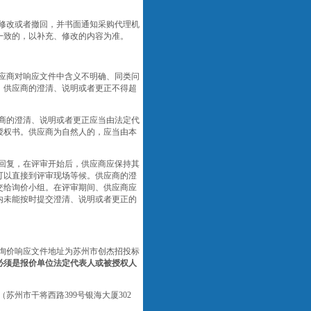
修改或者撤回，并书面通知采购代理机
一致的，以补充、修改的内容为准。
应商对响应文件中含义不明确、同类问
。供应商的澄清、说明或者更正不得超
商的澄清、说明或者更正应当由法定代
授权书。供应商为自然人的，应当由本
回复，在评审开始后，供应商应保持其
可以直接到评审现场等候。供应商的澄
交给询价小组。在评审期间、供应商应
内未能按时提交澄清、说明或者更正的
交询价响应文件地址为
苏州市创杰招投标
必须是报价单位法定代表人或被授权人
（苏州市干将西路
399号银海大厦
302