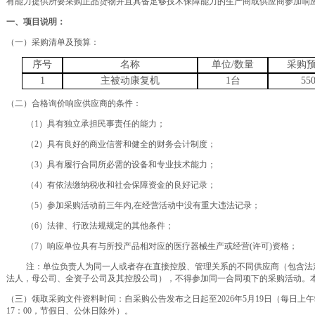
有能力提供所要采购正品货物并且具备足够技术保障能力的生产商或供应商参加响
一、
项目说明：
（一）采购清单及预算：
序号
名称
单位
/
数量
采购
1
主被动康复机
1台
55
（二）合格询价响应供应商的条件：
（
1）具有独立承担民事责任的能力；
（
2）具有良好的商业信誉和健全的财务会计制度；
（
3）具有履行合同所必需的设备和专业技术能力；
（
4）有依法缴纳税收和社会保障资金的良好记录；
（
5）参加采购活动前三年内,在经营活动中没有重大违法记录；
（
6）法律、行政法规规定的其他条件；
（
7）
响应单位具有与所投产品相对应的医疗器械生产或
经营
(许可)资格
；
注：单位负责人为同一人或者存在直接控股、管理关系的不同供应商（包含法
法人，母公司、全资子公司及其控股公司），不得参加同一合同项下的采购活动。
（三
）领取采购文件资料时间：自采购公告发布之日起至
202
6年5月19
日（每日上午
17：00，节假日、公休日除外）。