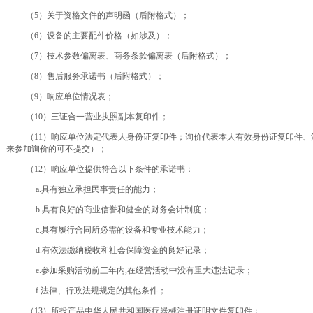
（
5）关于资格文件的声明函（后附格式）；
（
6）设备的主要配件价格
（如涉及）；
（7）技术参数偏离表、商务条款偏离表（后附格式）；
（8）售后服务承诺书（后附格式）；
（9）响应单位情况表；
（
1
0）三证合一营业执照副本复印件；
（
1
1）响应单位法定代表人身份证复印件；询价代表本人有效身份证复印件、
来参加询价的可不提交）；
（
1
2）响应单位提供符合以下条件的承诺书：
a.具有独立承担民事责任的能力；
b.具有良好的商业信誉和健全的财务会计制度；
c.具有履行合同所必需的设备和专业技术能力；
d.有依法缴纳税收和社会保障资金的良好记录；
e.
参加采购活动前三年内
,在经营活动中没有重大违法记录；
f.法律、行政法规规定的其他条件；
（13）所投产品中华人民共和国医疗器械注册证明文件复印件；