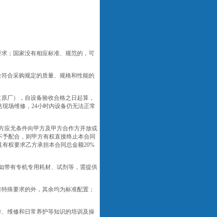
要求；国家没有相应标准、规范的，可
全符合采购规定的质量、规格和性能的
（原厂）
，自设备验收合格之日起算，
达现场维修，
24小时内设备仍无法正常
方应无条件向甲方及甲方合作方开放或
不予配合，则甲方有权直接终止本合同
且有权要求乙方
承担本合同总金额
20%
如带有专机专用耗材、试剂等，需提供
有特殊要求的外，其余均为标准配置；
作、维修和日常养护等知识的培训及操