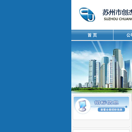
首 页
公