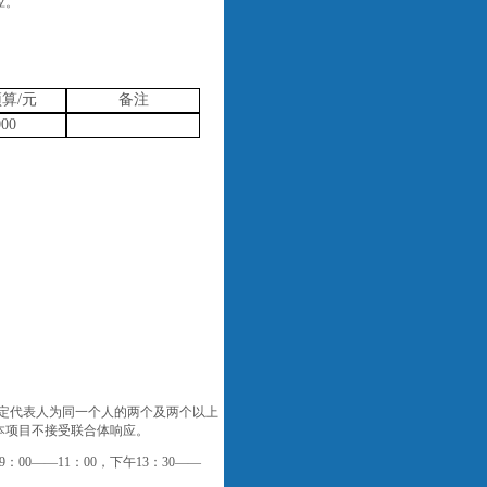
应。
预算
/元
备注
000
定代表人为同一个人的两个及两个以上
本项目不接受联合体响应。
9：00——11：00，下午13：30——