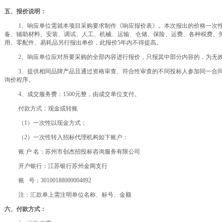
五、报价说明：
1、响应单位需就本项目采购要求
制作《响应报价表》。本次报出的价格一次
备、辅助材料、安装、调试、人工、机械、运输、仓储、保险、运费、各种税费、
用。零配件、易耗品另行报出单价，此报价
5年内不得提高。
2、响应单位应对所要采购的全部内容进行报价，只报其中部分内容的，为无
3、提供相同品牌产品且通过资格审查、符合性审查的不同投标人参加同一合
询价程序。
4、成交服务费：1500元整，由成交单位支付。
付款方式：现金或转账
（
1）一次性以现金方式；
（
2）一次性转入招标代理机构如下账户：
账
户
名：苏州市创杰招投标咨询服务有限公司
开户银行：江苏银行苏州金阊支行
账
号：
30100188000004892
注：汇款单上需注明单位名称、标号、金额
六、付款方式：