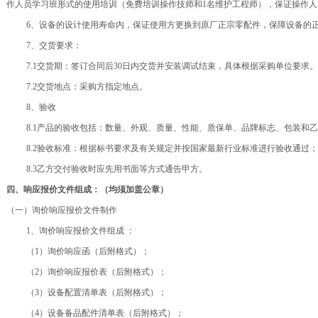
作人员学习班形式的使用
培训（免费培训操作技师和
1名维护工程师），保证
操作人
6、设备的设计使用寿命内，保证使用方更换到原厂正宗零配件，保障设备的
7、交货要求：
7.1交货期：
签订合同后
30日内交货并安装调试结束，具体根据采购单位要求。
7.2交货地点：采购方指定地点。
8、验收
8.1产品的验收包括：数量、外观、质量、性能、质保单、品牌标志、包装和
8.2验收标准：根据标书要求及有关规定并按国家最新行业标准进行验收通过；
8.3乙方交付验收时应先用书面等方式通告甲方。
四、响应报价文件组成：（均须加盖公章）
（一）询价响应报价文件制作
1、询价响应报价文件组成 ：
（
1）询价响应函（后附格式）；
（
2）询价响应报价表（后附格式）；
（
3）设备配置清单表（后附格式）；
（
4）设备备品配件清单表（后附格式）；