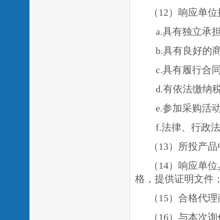
（
1
2）响应单
a.具有独立承
b.具有良好
c.具有履行
d.有依法缴
e.
参加采购活
f.法律、行政
（
13）
所投产品
（14）响应单
格
，提供证明文件
（
15）合格代
（16）与本次