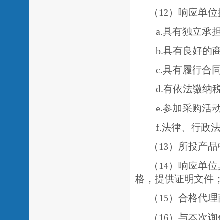
（
1
2）响应单
a.具有独立承
b.具有良好
c.具有履行
d.有依法缴
e.
参加采购活
f.法律、行政
（13）所投产
（14）响应单
格
，提供证明文件
（
15）合格代
（16）与本次