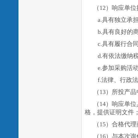
（
1
2）响应单
a.具有独立承
b.具有良好
c.具有履行
d.有依法缴
e.
参加采购活
f.法律、行政
（13）所投产
（14）响应单
格
，提供证明文件
（
15）合格代
（16）与本次