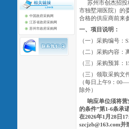
苏州市创杰招投
市独墅湖医院）的
中国政府采购网
合格的供应商前来
江苏省政府采购网
一、项目说明：
苏州市政府采购网
（一）采购编号
：
S
（二）采购内容：
（三）采购预算：
1
（三）领取采购文
（每日上午
9：00
除外）
响应单位须将营
的条件”第1-6条
在2026年
1
月
28
日
1
szcjzb@163