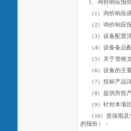
1、询价响应报
（
1）询价响应
（
2）询价响应
（
3）设备配置
（
4）设备备品
（
5）关于资格
（
6）设备的主
（
7）投标产品
（
8）提供所投
（
9）针对本项
（
10）质保期
的报价）；