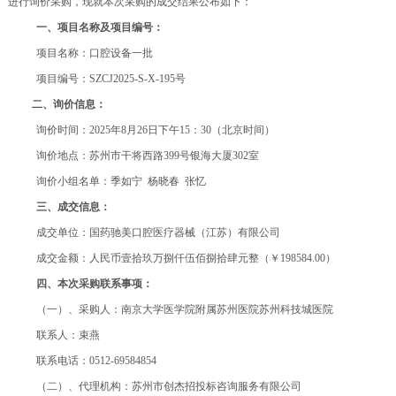
进行询价采购，现就本次采购的成交结果公布如下：
一、项目名称及项目编号：
项目名称：口腔设备一批
项目编号：SZCJ2025-S-X-195号
二、
询价信息：
询价时间：
2025年8月26日下午15：30（北京时间）
询价地点：苏州市干将西路
399号银海大厦302室
询价小组名单：季如宁
杨晓春
张忆
三、成交信息：
成交单位：国药驰美口腔医疗器械（江苏）有限公司
成交金额：人民币壹拾玖万捌仟伍佰捌拾肆元整（￥
198584.00）
四、本次采购联系事项：
（一）、采购人：南京大学医学院附属苏州医院苏州科技城医院
联系人：束燕
联系电话：
0512-69584854
（二）、代理机构：苏州市创杰招投标咨询服务有限公司