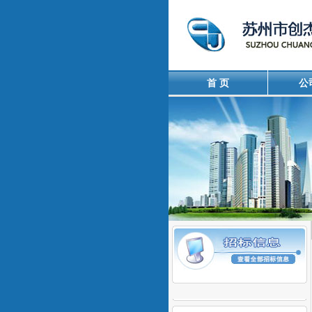
首 页
公