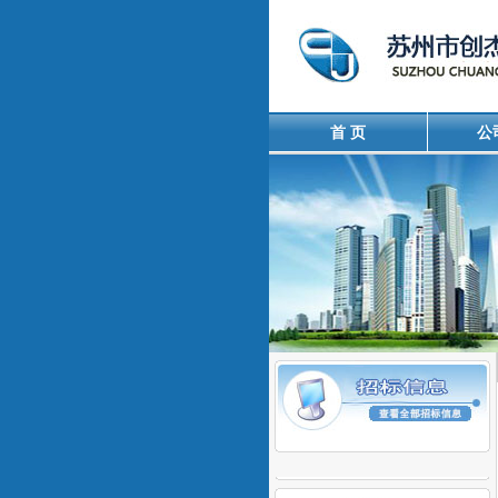
首 页
公