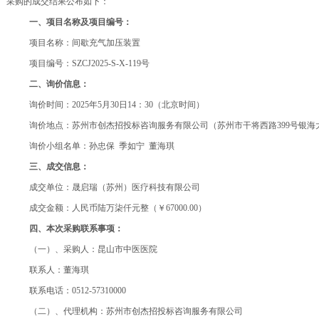
采购的成交结果公布如下：
一、项目名称及项目编号：
项目名称：间歇充气加压装置
项目编号：SZCJ2025-S-X-119号
二、
询价信息：
询价时间：
2025年5月30日14：30
（北京时间）
询价地点：
苏州市创杰招投标咨询服务有限公司（苏州市干将西路
399号银海
询价小组名单：孙忠保
季如宁
董海琪
三、成交信息：
成交单位：晟启瑞（苏州）医疗科技有限公司
成交金额：人民币陆万柒仟元整（￥
67000.00）
四、本次采购联系事项：
（一）、采购人：昆山市中医医院
联系人：董海琪
联系电话：0512-57310000
（二）、代理机构：苏州市创杰招投标咨询服务有限公司