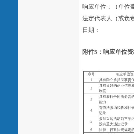
响应单位：（单位
法定代表人（或负
日期：
附件
5
：
响应单位资
序号
响应单位
资
1
具有独立承担民事责
具有良好的商业信誉
2
制度
具有履行合同所必需
3
能力
有依法缴纳税收和社
4
记录
参加采购活动前三年
5
没有重大违法记录
6
法律、行政法规规定