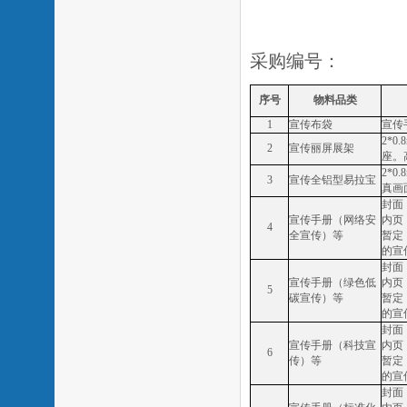
采购编号：
序号
物料品类
1
宣传布袋
宣传
2*
2
宣传丽屏展架
座。
2*
3
宣传全铝型易拉宝
真画
封面
宣传手册（网络安
内页
4
全宣传）等
暂定
的宣
封面
宣传手册（绿色低
内页
5
碳宣传）等
暂定
的宣
封面
宣传手册（科技宣
内页
6
传）等
暂定
的宣
封面