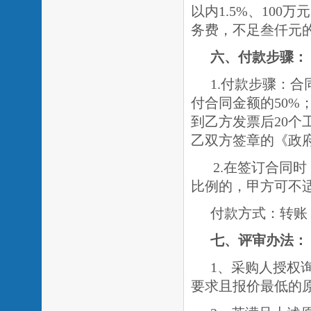
以内
1.5%
、
100
万元
务费，不足叁仟元
六、付款步骤：
1.付款步骤：
付合同金额的
50%
到乙方发票后
20
个
乙双方签章的《政
2.在签订合同
比例的，甲方可不
付款方式：转账
七、
评审办法：
1、采购人授权
要求且报价最低的