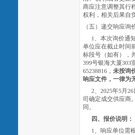
商应注意调整其行
权利，相关后果自
（五）递交响应询
1、本次询价通
单位应在截止时间
标段号（如有），
399
号银海大厦
303
65238816
，
未按询
响应文件，一律为
2、
2025
年
5
月
26
司确定成交供应商
同。
四、报价说明：
1、响应单位需