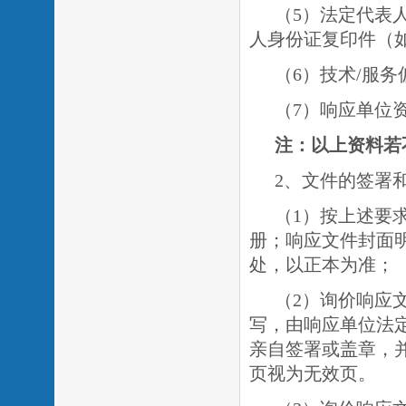
（5）法定代表
人身份证复印件（
（
6
）技术
/
服务
（
7
）响应单位
注：以上资料若
2、文件的签署
（
1
）按上述要
册；响应文件封面明
处，以正本为准；
（
2
）询价响应
写，由响应单位法
亲自签署或盖章，
页视为无效页。