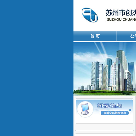
首 页
公