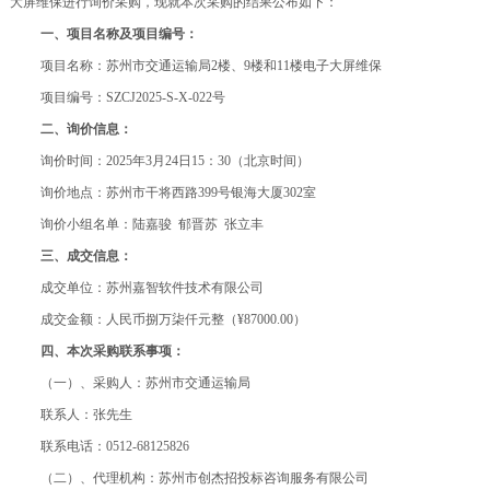
大屏维保进行询价采购，现就本次采购的结果公布如下：
一、项目名称及项目编号：
项目名称：苏州市交通运输局
2
楼、
9
楼和
11
楼电子大屏维保
项目编号：
SZCJ2025-S-X-022
号
二、询价信息：
询价时间：2025年
3
月
24
日
15
：
30
（北京时间）
询价地点：苏州市干将西路
399
号银海大厦
302
室
询价小组名单：陆嘉骏
郁晋苏
张立丰
三、成交信息：
成交单位：苏州嘉智软件技术有限公司
成交金额：人民币捌万柒仟
元整（
¥87000.00
）
四、本次采购联系事项：
（一）、采购人：苏州市交通运输局
联系人：张先生
联系电话：0512-68125826
（二）、代理机构：苏州市创杰招投标咨询服务有限公司