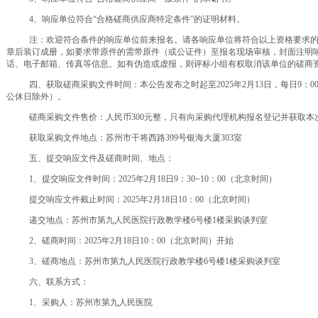
4、响应单位符合“合格磋商供应商特定条件”的证明材料。
注：欢迎符合条件的响应单位前来报名。请各响应单位将符合以上资格要求
章后装订成册，如要求带原件的需带原件（或公证件）至报名现场审核，封面注明
话、电子邮箱、传真等信息。如有伪造或虚报，则评标小组有权取消该单位的磋商
四、获取磋商采购文件时间：本公告发布之时起至2025年2月13日
，每日
9：0
公休日除外）。
磋商采购文件售价：人民币300元整，只有向采购代理机构报名登记并获取
获取采购文件
地点：苏州市干将西路
399号银海大厦303室
五、提交响应文件及磋商时间、地点：
1、提交响应文件时间：2025年2月18日9：30~10：00（北京时间）
提交响应文件截止时间：2025年2月18日10：00（北京时间）
递交地点：苏州市第九人民医院行政教学楼
6号楼1楼采购谈判室
2、磋商时间：2025年2月18日10：00（北京时间）开始
3、磋商地点：苏州市第九人民医院行政教学楼6号楼1楼采购谈判室
六、联系方式：
1、采购人：苏州市第九人民医院