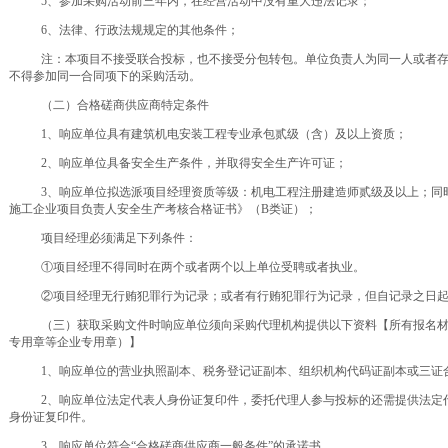
5、参加采购活动前三年内，在经营活动中没有重大违法记录；
6、法律、行政法规规定的其他条件；
注：本项目不接受联合投标，也不接受分包转包。单位负责人为同一人或者
不得参加同一合同项下的采购活动。
（二）合格磋商供应商特定条件
1、响应单位具有建筑机电安装工程专业承包贰级（含）及以上资质；
2、响应单位具备安全生产条件，并取得安全生产许可证；
3、响应单位拟选派项目经理资质等级：机电工程
注册建造师贰级及以上；同
施工企业项目负责人安全生产考核合格证书》（
B类证）；
项目经理必须满足下列条件：
①项目经理不得同时在两个或者两个以上单位受聘或者执业。
②项目经理无行贿犯罪行为记录；或者有行贿犯罪行为记录，但自记录之日起
（三）获取采购文件时响应单位须向采购代理机构提供以下资料【所有报名
专用章等企业专用章）】
1、响应单位的营业执照副本、税务登记证副本、组织机构代码证副本或三证
2、响应单位法定代表人身份证复印件，委托代理人参与投标的还需提供法定
身份证复印件。
3、响应单位符合“合格磋商供应商一般条件”的承诺书。