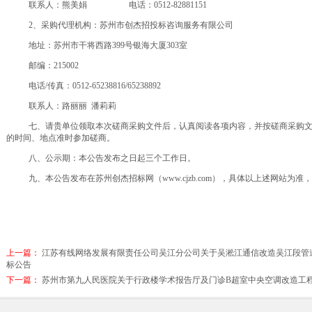
联
系人：熊美娟
电话：
0512-82881151
2、采购代理机构：苏州市创杰招投标咨询服务有限公司
地址：苏州市干将西路
399号银海大厦303室
邮编：
215002
电话
/传真：0512-65238816/65238892
联系人：
路丽丽
潘莉莉
七、请贵单位领取本次磋商采购文件后，认真阅读各项内容，并按磋商采购
的时间、地点准时参加磋商。
八、公示期：本公告发布之日起三个工作日。
九、本公告发布在
苏州创杰招标网（
www.cjzb.com）
，具体以上述网站为准，
上一篇：
江苏有线网络发展有限责任公司吴江分公司关于吴淞江通信改造吴江段管
标公告
下一篇：
苏州市第九人民医院关于行政楼学术报告厅及门诊B超室中央空调改造工