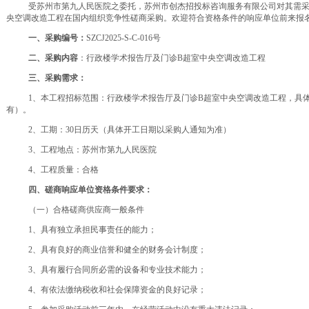
受苏州市第九人民医院之委托，苏州市创杰招投标咨询服务有限公司对其需
央空调改造工程
在国内组织竞争性磋商采购。欢迎符合资格条件的响应单位前来报
一、采购编号：
SZCJ2025-S-C-016号
二、采购内容
：
行政楼学术报告厅及门诊
B超室中央空调改造工程
三、
采购需求：
1、本工程招标范围：
行政楼学术报告厅及门诊
B超室中央空调改造工程
，具
有）。
2、工期：30日历天（具体开工日期以采购人通知为准）
3、工程地点：苏州市第九人民医院
4、工程质量：合格
四、磋商
响应单位资格条件要求：
（一）合格磋商供应商一般条件
1、具有独立承担民事责任的能力；
2、具有良好的商业信誉和健全的财务会计制度；
3、具有履行合同所必需的设备和专业技术能力；
4、有依法缴纳税收和社会保障资金的良好记录；