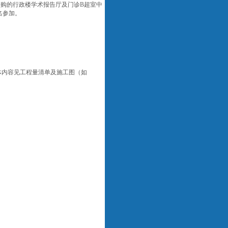
采购的
行政楼学术报告厅及门诊
B超室中
名参加。
体内容见工程量清单及施工图（如