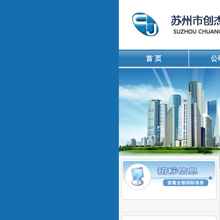
首 页
公