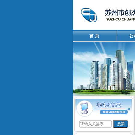
首 页
公